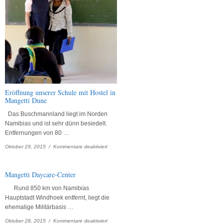
Eröffnung unserer Schule mit Hostel in
Mangetti Dune
Das Buschmannland liegt im Norden
Namibias und ist sehr dünn besiedelt.
Entfernungen von 80 …
für
Oktober 29, 2015 /
Kommentare deaktiviert
Eröffnung
unserer
Schule
Mangetti Daycare-Center
mit
Hostel
Rund 850 km von Namibias
in
Hauptstadt Windhoek entfernt, liegt die
Mangetti
ehemalige Militärbasis …
Dune
für
Oktober 28, 2015 /
Kommentare deaktiviert