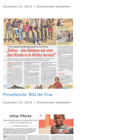
für
Dezember 10, 2014 /
Kommentare deaktiviert
Pressebericht:
Neue
Welt
Pressebericht: Bild der Frau
für
Dezember 10, 2014 /
Kommentare deaktiviert
Pressebericht:
Bild
der
Frau