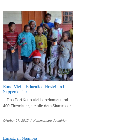
Mangetti
Daycare-
Center
Kano Vlei – Education Hostel und
Suppenküche
Das Dorf Kano Vlei beheimatet rund
400 Einwohner, die alle dem Stamm der
…
für
Oktober 27, 2015 /
Kommentare deaktiviert
Kano
Vlei
–
Einsatz in Namibia