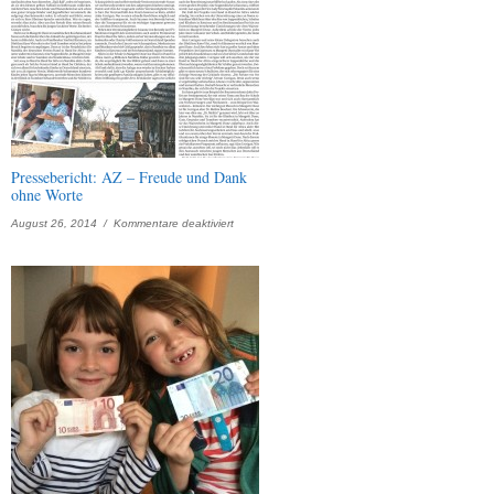
Pressebericht: AZ – Freude und Dank
ohne Worte
für
August 26, 2014 /
Kommentare deaktiviert
Pressebericht:
AZ
–
Freude
und
Dank
ohne
Worte