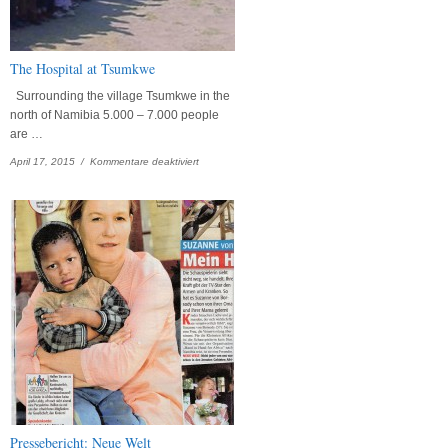
The Hospital at Tsumkwe
Surrounding the village Tsumkwe in the
north of Namibia 5.000 – 7.000 people
are …
für
April 17, 2015 /
Kommentare deaktiviert
The
Hospital
at
Tsumkwe
Pressebericht: Neue Welt